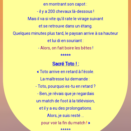
en montrant son capot :
- il y a 200 chevaux là-dessous !
Mais il va si vite qu'il rate le virage suivant
et se retrouve dans un étang.
Quelques minutes plus tard, le paysan arrive à sa hauteur
et lui di en souriant :
-
Alors, on fait boire les bêtes
!
*****
Sacré Toto ! :
«
Toto arrive en retard à l'école.
La maîtresse lui demande :
- Toto, pourquoi es-tu en retard ?
- Ben, je rêvais que je regardais
un match de foot à la télévision,
et il y a eu des prolongations.
Alors, je suis resté ...
pour voir la fin du match
!
»
*****