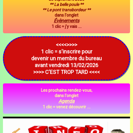
** La belle poule **
** Le pont transbordeur **
dans l'onglet
Évènements
1 clic = j'y vais ....
<<<<>>>>
1 clic = s'inscrire pour
devenir un membre du bureau
avant vendredi 13/02/2026
>>>> C'EST TROP TARD <<<<
Les prochains rendez-vous,
dans l'onglet
Agenda
1 clic = venez découvrir ....