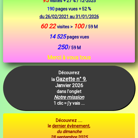
95
visites + 27 % / 12-2025
190
pages vues + 52 %
du 26/02/2021 au 31/01/2026
60 22
100
visites >
/ 59 M
14 525
pages vues
250
/ 59 M
Merci à vous tous
Découvrez
Gazette n° 9
la
,
Janvier 2026
dans l'onglet
Notre mission
1 clic = j'y vais ....
Découvrez .....
le
dernier évènement
,
du dimanche
28 septembre 2025