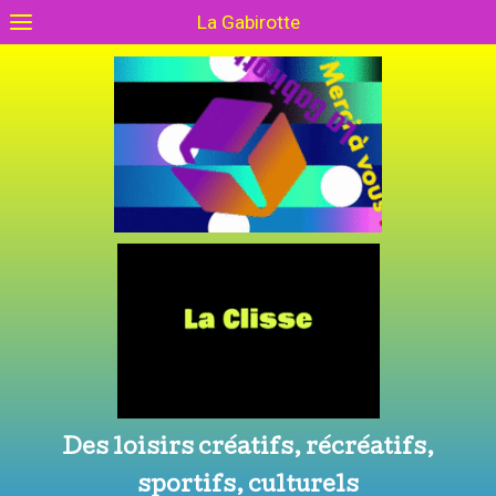
La Gabirotte
Des loisirs créatifs, récréatifs,
sportifs, culturels