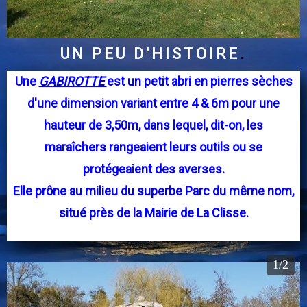
UN PEU D'HISTOIRE
.
Une
GABIROTTE
est un petit abri en pierres sèches
d'une dimension variant entre 4 & 6m pour une
hauteur de 3,50m, dans lequel, dit-on, les
maraîchers rangeaient leurs outils ou se
protégeaient des averses.
Elle prône au milieu du superbe Parc du même nom,
situé près de la Mairie de La Clisse.
1/2