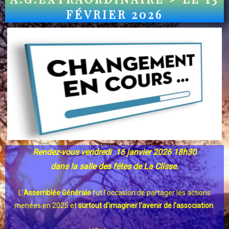
FÉVRIER 2026
Rendez-vous vendredi 16 janvier 2026 18h30
dans la salle des fêtes de La Clisse.
L'
Assemblée Générale
fut l'occasion de partager les actions
menées en 2025 et
surtout d'imaginer l'avenir de l'association
.